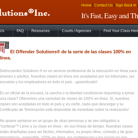
Home
|
Contact Us
|
Sign Back In
It's Fast, Easy and 
 Us
FAQ
Resources
Courts / Agencies
Find Your Class Her
El Offender Solutions® de la serie de las clases 100% en
línea.
Delincuentes Solutions ® es un servicio profesional de la educación en línea para
jóvenes y adultos. Nuestras clases en línea son aceptadas por los tribunales, las
escuelas y los empleadores en todo el país - ¡garantizado!
Es un oficial de la escuela, la cancha o la libertad condicional requireing a tomar
una clase? Ofrecemos una variedad de clases de 100% en línea. Sí, nuestras
clases son aceptadas en todo el país y, es cierto, nada que descargar y su
Certificado de Terminación está disponible de inmediato sobre la realización!
No quiere sentarse en un grupo de otras personas y se ven obligados a
"confesar"? Lleve a su clase en línea - en sus líneas de tiempo. Nuestras clases
están diseñadas para ser fáciles, informativo, su propio ritmo, cómodo y de gran
importancia - asequible. 100% en línea, las conferencias y los juicios no hay.