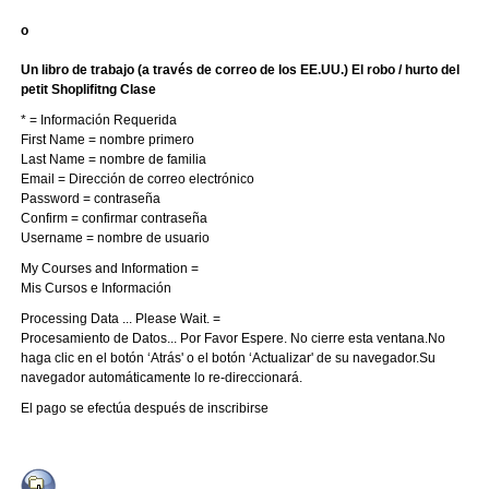
o
Un libro de trabajo (a través de correo de los EE.UU.) El robo / hurto del
petit Shoplifitng Clase
* = Información Requerida
First Name = nombre primero
Last Name = nombre de familia
Email = Dirección de correo electrónico
Password = contraseña
Confirm = confirmar contraseña
Username = nombre de usuario
My Courses and Information =
Mis Cursos e Información
Processing Data ... Please Wait. =
Procesamiento de Datos... Por Favor Espere. No cierre esta ventana.No
haga clic en el botón ‘Atrás' o el botón ‘Actualizar' de su navegador.Su
navegador automáticamente lo re-direccionará.
El pago se efectúa después de inscribirse