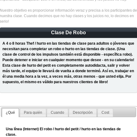
Nuestro objetivo es proporcionar información veraz y precisa a los participantes de
nuestra clase. Cuando decimos que no hay clases y los juicios no, lo decimos en
serio!
Clase De Robo
A 4 o 8 horas Thef / hurto en las tiendas de clase para adultos o jóvenes que
necesitan para completar un robo o hurto en las tiendas de clase. (Una
clase de control de los impulsos también está disponible - específica robo).
Puede detener e iniciar en cualquier momento que desee - en su calendario!
Esta clase de hurto del petit es completamente autodidacta, salir y volver
más tarde, el equipo le llevará de vuelta a donde terminó. Así es, trabajar en
él una media hora a la vez, a veces más, otras menos - que usted elija. Por
supuesto, el mismo es válido para nuestros clientes de libro!
¿Qué
Para quién
Cuando
Descripción
Cost
Una línea (Internet) El robo / hurto del petit / hurto en las tiendas de
clase.