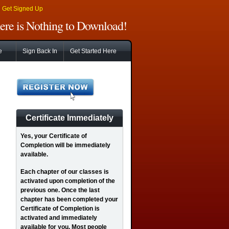
|
Get Signed Up
There is Nothing to Download!
e
Sign Back In
Get Started Here
Certificate Immediately
Yes
, your Certificate of
Completion will be immediately
available.
Each chapter of our classes is
activated upon completion of the
previous one. Once the last
chapter has been completed your
Certificate of Completion is
activated and immediately
available for you. Most people