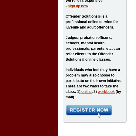
We're less expensive
-
sign up now
.
Offender Solutions® is a
professional online service for
juvenile and adult offenders.
Judges, probation officers,
schools, mental health
professionals, parents, etc. can
refer clients to the Offender
Solutions® online classes.
Individuals who feel they have a
problem may also choose to
participate on their own initiative.
There are two ways to take the
class: 1)
online
, 2)
workbook
(by
mail)